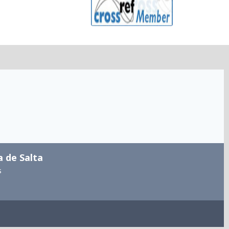
a de Salta
s