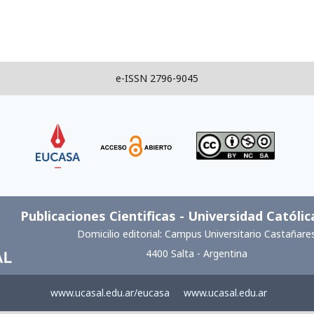
e-ISSN 2796-9045
Link
Link
Link
Publicaciones Cientificas - Universidad Católic
Domicilio editorial: Campus Universitario Castañare
4400 Salta - Argentina
www.ucasal.edu.ar/eucasa
www.ucasal.edu.ar