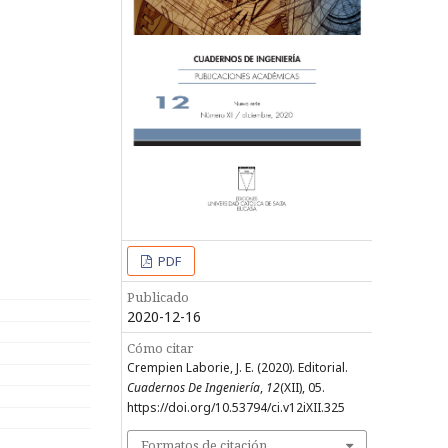
PDF
Publicado
2020-12-16
Cómo citar
Crempien Laborie, J. E. (2020). Editorial.
Cuadernos De Ingeniería
,
12
(XII), 05.
https://doi.org/10.53794/ci.v12iXII.325
Formatos de citación