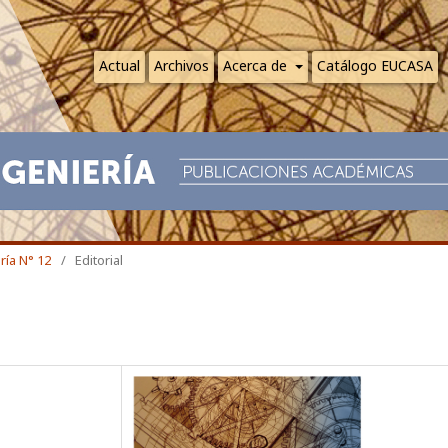
Actual
Archivos
Acerca de
Catálogo EUCASA
ría N° 12
/
Editorial