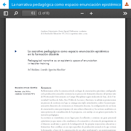
La narrativa pedagógica como espacio enunciación epistémico en la formación docente de técnicos/as