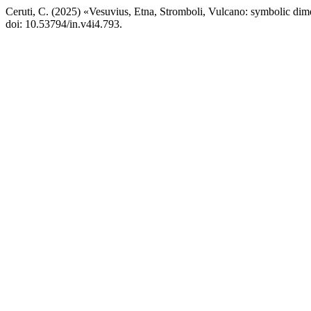
Ceruti, C. (2025) «Vesuvius, Etna, Stromboli, Vulcano: symbolic dime
doi: 10.53794/in.v4i4.793.