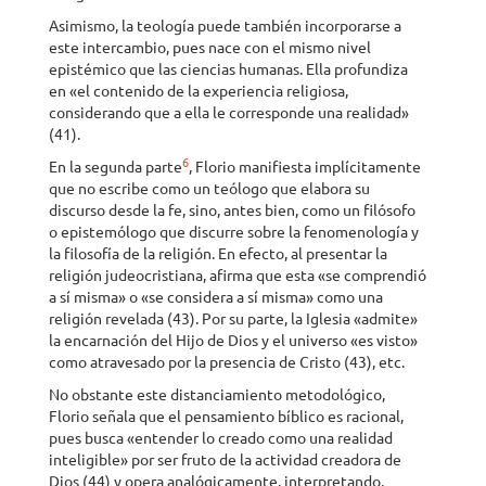
Asimismo, la teología puede también incorporarse a
este intercambio, pues nace con el mismo nivel
epistémico que las ciencias humanas. Ella profundiza
en «el contenido de la experiencia religiosa,
considerando que a ella le corresponde una realidad»
(41).
6
En la segunda parte
, Florio manifiesta implícitamente
que no escribe como un teólogo que elabora su
discurso desde la fe, sino, antes bien, como un filósofo
o epistemólogo que discurre sobre la fenomenología y
la filosofía de la religión. En efecto, al presentar la
religión judeocristiana, afirma que esta «se comprendió
a sí misma» o «se considera a sí misma» como una
religión revelada (43). Por su parte, la Iglesia «admite»
la encarnación del Hijo de Dios y el universo «es visto»
como atravesado por la presencia de Cristo (43), etc.
No obstante este distanciamiento metodológico,
Florio señala que el pensamiento bíblico es racional,
pues busca «entender lo creado como una realidad
inteligible» por ser fruto de la actividad creadora de
Dios (44) y opera analógicamente, interpretando,