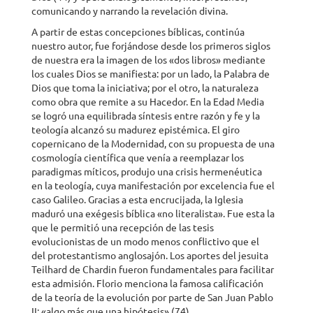
comunicando y narrando la revelación divina.
A partir de estas concepciones bíblicas, continúa
nuestro autor, fue forjándose desde los primeros siglos
de nuestra era la imagen de los «dos libros» mediante
los cuales Dios se manifiesta: por un lado, la Palabra de
Dios que toma la iniciativa; por el otro, la naturaleza
como obra que remite a su Hacedor. En la Edad Media
se logró una equilibrada síntesis entre razón y fe y la
teología alcanzó su madurez epistémica. El giro
copernicano de la Modernidad, con su propuesta de una
cosmología científica que venía a reemplazar los
paradigmas míticos, produjo una crisis hermenéutica
en la teología, cuya manifestación por excelencia fue el
caso Galileo. Gracias a esta encrucijada, la Iglesia
maduró una exégesis bíblica «no literalista». Fue esta la
que le permitió una recepción de las tesis
evolucionistas de un modo menos conflictivo que el
del protestantismo anglosajón. Los aportes del jesuita
Teilhard de Chardin fueron fundamentales para facilitar
esta admisión. Florio menciona la famosa calificación
de la teoría de la evolución por parte de San Juan Pablo
II: «algo más que una hipótesis» (74).