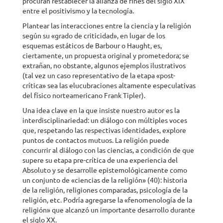
procuran restablecer la alianza de fines del siglo XIX
entre el positivismo y la tecnología.
Plantear las interacciones entre la ciencia y la religión
según su «grado de criticidad», en lugar de los
esquemas estáticos de Barbour o Haught, es,
ciertamente, un propuesta original y prometedora; se
extrañan, no obstante, algunos ejemplos ilustrativos
(tal vez un caso representativo de la etapa «post-
crítica» sea las elucubraciones altamente especulativas
del físico norteamericano Frank Tipler).
Una idea clave en la que insiste nuestro autor es la
interdisciplinariedad: un diálogo con múltiples voces
que, respetando las respectivas identidades, explore
puntos de contactos mutuos. La religión puede
concurrir al diálogo con las ciencias, a condición de que
supere su etapa pre-crítica de una experiencia del
Absoluto y se desarrolle epistemológicamente como
un conjunto de «ciencias de la religión» (40): historia
de la religión, religiones comparadas, psicología de la
religión, etc. Podría agregarse la «fenomenología de la
religión» que alcanzó un importante desarrollo durante
el siglo XX.