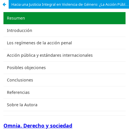
Hacia una Justicia Integral en Violencia de Género: ¿La Acción Pública como Deber y la Autonomía de la Víctima como Eje?