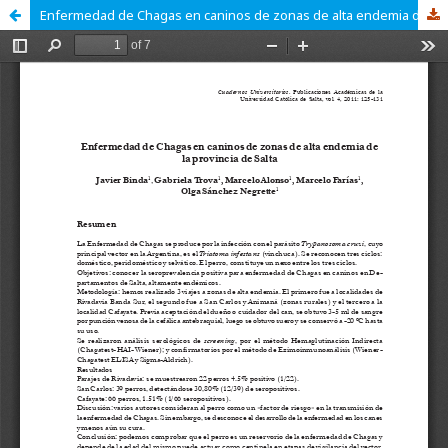
Enfermedad de Chagas en caninos de zonas de alta endemia de la provincia de Salta