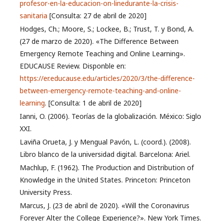
profesor-en-la-educacion-on-linedurante-la-crisis-
sanitaria
[Consulta: 27 de abril de 2020]
Hodges, Ch.; Moore, S.; Lockee, B.; Trust, T. y Bond, A.
(27 de marzo de 2020). «The Difference Between
Emergency Remote Teaching and Online Learning».
EDUCAUSE Review. Disponble en:
https://er.educause.edu/articles/2020/3/the-difference-
between-emergency-remote-teaching-and-online-
learning
. [Consulta: 1 de abril de 2020]
Ianni, O. (2006). Teorías de la globalización. México: Siglo
XXI.
Laviña Orueta, J. y Mengual Pavón, L. (coord.). (2008).
Libro blanco de la universidad digital. Barcelona: Ariel.
Machlup, F. (1962). The Production and Distribution of
Knowledge in the United States. Princeton: Princeton
University Press.
Marcus, J. (23 de abril de 2020). «Will the Coronavirus
Forever Alter the College Experience?». New York Times.