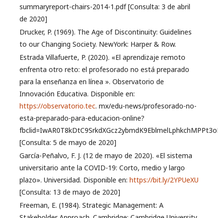
summaryreport-chairs-2014-1.pdf [Consulta: 3 de abril
de 2020]
Drucker, P. (1969). The Age of Discontinuity: Guidelines
to our Changing Society. NewYork: Harper & Row.
Estrada Villafuerte, P. (2020). «El aprendizaje remoto
enfrenta otro reto: el profesorado no está preparado
para la enseñanza en línea ». Observatorio de
Innovación Educativa. Disponible en:
https://observatorio.tec
. mx/edu-news/profesorado-no-
esta-preparado-para-educacion-online?
fbclid=IwAR0T8kDtC9SrkdXGcz2ybmdK9EblmelLphkchMPPt3
[Consulta: 5 de mayo de 2020]
García-Peñalvo, F. J. (12 de mayo de 2020). «El sistema
universitario ante la COVID-19: Corto, medio y largo
plazo». Universidad. Disponible en:
https://bit.ly/2YPUeXU
[Consulta: 13 de mayo de 2020]
Freeman, E. (1984). Strategic Management: A
Stakeholder Approach. Cambridge: Cambridge University