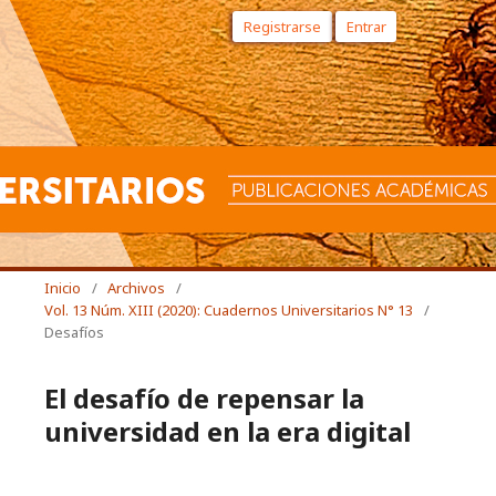
Registrarse
Entrar
Inicio
/
Archivos
/
Vol. 13 Núm. XIII (2020): Cuadernos Universitarios N° 13
/
Desafíos
El desafío de repensar la
universidad en la era digital