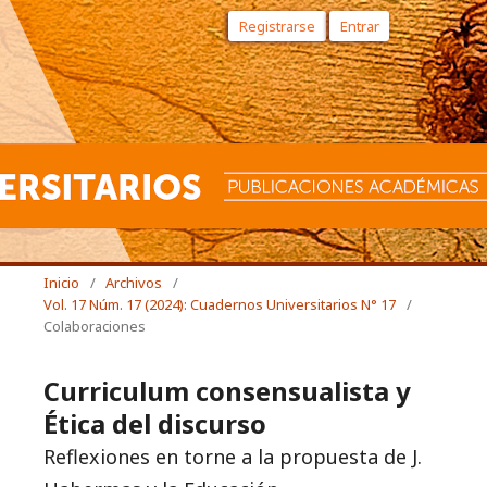
Registrarse
Entrar
Inicio
/
Archivos
/
Vol. 17 Núm. 17 (2024): Cuadernos Universitarios N° 17
/
Colaboraciones
Curriculum consensualista y
Ética del discurso
Reflexiones en torne a la propuesta de J.