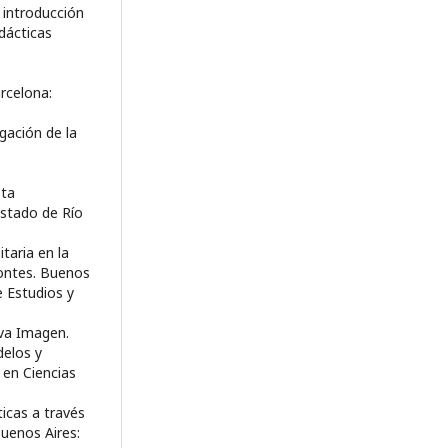
 introducción
idácticas
arcelona:
igación de la
sta
Estado de Río
itaria en la
zontes. Buenos
e Estudios y
eva Imagen.
delos y
 en Ciencias
icas a través
Buenos Aires: