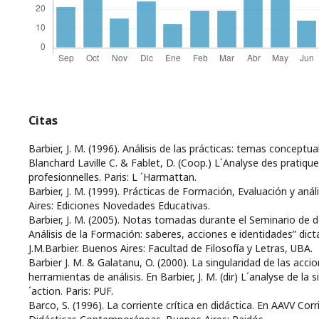
Citas
Barbier, J. M. (1996). Análisis de las prácticas: temas conceptua
Blanchard Laville C. & Fablet, D. (Coop.) L´Analyse des pratiqu
profesionnelles. Paris: L ´Harmattan.
Barbier, J. M. (1999). Prácticas de Formación, Evaluación y anál
Aires: Ediciones Novedades Educativas.
Barbier, J. M. (2005). Notas tomadas durante el Seminario de d
Análisis de la Formación: saberes, acciones e identidades” dic
J.M.Barbier. Buenos Aires: Facultad de Filosofía y Letras, UBA.
Barbier J. M. & Galatanu, O. (2000). La singularidad de las acci
herramientas de análisis. En Barbier, J. M. (dir) L´analyse de la si
´action. Paris: PUF.
Barco, S. (1996). La corriente crítica en didáctica. En AAVV Cor