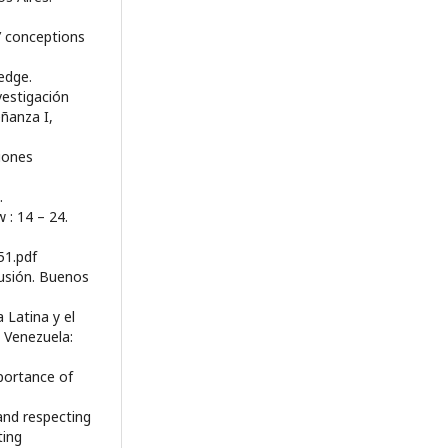
s’ conceptions
edge.
vestigación
eñanza I,
ciones
.
 : 14 – 24.
51.pdf
cusión. Buenos
 Latina y el
 Venezuela:
mportance of
and respecting
ting