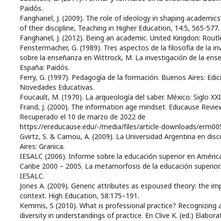
Paidós.
Fanghanel, J. (2009). The role of ideology in shaping academic
of their discipline, Teaching in Higher Education, 14:5, 565-577.
Fanghanel, J. (2012). Being an academic. United Kingdon: Routl
Fenstermacher, G. (1989). Tres aspectos de la filosofía de la in
sobre la enseñanza en Wittrock, M. La investigación de la ens
España: Paidós.
Ferry, G. (1997). Pedagogía de la formación. Buenos Aires: Edi
Novedades Educativas.
Foucault, M. (1970). La arqueología del saber. México: Siglo XXI
Frand, J. (2000). The information age mindset. Educause Review
Recuperado el 10 de marzo de 2022 de
https://er.educause.edu/-/media/files/article-downloads/erm00
Gvirtz, S. & Camou, A. (2009). La Universidad Argentina en dis
Aires: Granica.
IESALC (2006). Informe sobre la educación superior en América
Caribe 2000 – 2005. La metamorfosis de la educación superior.
IESALC.
Jones A. (2009). Generic attributes as espoused theory: the i
context. High Education, 58:175–191.
Kemmis, S (2010). What is professional practice? Recognizing 
diversity in understandings of practice. En Clive K. (ed.) Elabora