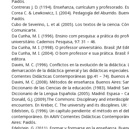
Paidós.
Contreras J. D. (1194). Enseñanza, currículum y profesorado. Es
Corea C. & Lewkowicz, I. (2004). Pedagogía del Aburrido. Bueno
Paidós.
Cubo de Severino, L. et al. (2005). Los textos de la ciencia. Cór
Comunicarte.
Da Cunha, M. I. (1996). Ensino com pesquisa: a prática do prof
universitário. Cadernos Pesquisa, 97: 31 – 46.
Da Cunha, M. I. (1998). O professor universitário. Brasil: JM Edi
Da Cunha, M. I. (2004). O bom professor e sua prática. Brasil: 
editora.
Davini, M. C. (1996). Conflictos en la evolución de la didáctica. 
demarcación de la didáctica general y las didácticas especiales
Corrientes Didácticas Contemporáneas (pp.41 – 74). Buenos Ai
Davini, M. C. (2008). Métodos de enseñanza. Buenos Aires: Sant
Diccionario de las Ciencias de la educación. (1983). Madrid: Sant
Diccionario de la Lengua Española. (2005). Madrid: Espasa – Ca
Donald, G.J. (2009).The Commons: Disciplinary and interdiscipli
encounters. En Kreber, C. The university and its disciplines. UK:
Edelstein, G. (1996). Un capítulo pendiente: el método en el de
contemporáneo. En AAVV Corrientes Didácticas Contemporán
Aires: Paidós.
Edelstein, G. (2011). Formar y formarse en la enseñanza. Bueno