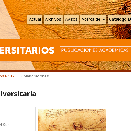
Actual
Archivos
Avisos
Acerca de
Catálogo 
ios N° 17
/
Colaboraciones
iversitaria
el Sur