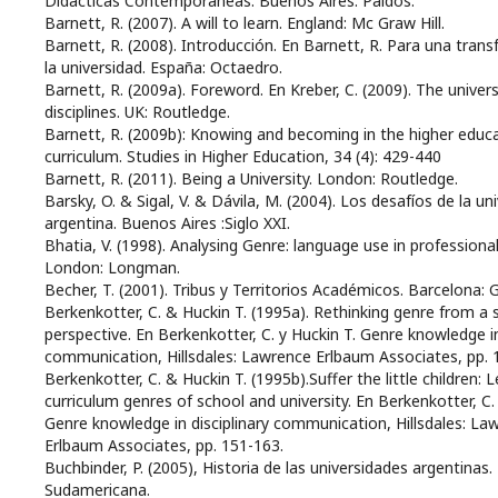
Didácticas Contemporáneas. Buenos Aires: Paidós.
Barnett, R. (2007). A will to learn. England: Mc Graw Hill.
Barnett, R. (2008). Introducción. En Barnett, R. Para una tran
la universidad. España: Octaedro.
Barnett, R. (2009a). Foreword. En Kreber, C. (2009). The univers
disciplines. UK: Routledge.
Barnett, R. (2009b): Knowing and becoming in the higher educ
curriculum. Studies in Higher Education, 34 (4): 429-440
Barnett, R. (2011). Being a University. London: Routledge.
Barsky, O. & Sigal, V. & Dávila, M. (2004). Los desafíos de la un
argentina. Buenos Aires :Siglo XXI.
Bhatia, V. (1998). Analysing Genre: language use in professional
London: Longman.
Becher, T. (2001). Tribus y Territorios Académicos. Barcelona: 
Berkenkotter, C. & Huckin T. (1995a). Rethinking genre from a 
perspective. En Berkenkotter, C. y Huckin T. Genre knowledge in
communication, Hillsdales: Lawrence Erlbaum Associates, pp. 
Berkenkotter, C. & Huckin T. (1995b).Suffer the little children: 
curriculum genres of school and university. En Berkenkotter, C.
Genre knowledge in disciplinary communication, Hillsdales: La
Erlbaum Associates, pp. 151-163.
Buchbinder, P. (2005), Historia de las universidades argentinas.
Sudamericana.