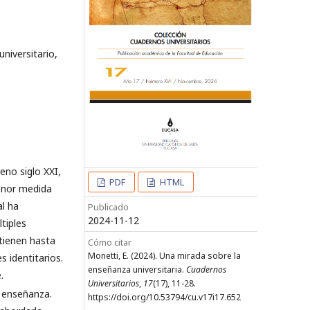
niversitario,
eno siglo XXI,
PDF
HTML
enor medida
al ha
Publicado
2024-11-12
tiples
tienen hasta
Cómo citar
Monetti, E. (2024). Una mirada sobre la
s identitarios.
enseñanza universitaria.
Cuadernos
.
Universitarios
,
17
(17), 11-28.
a enseñanza.
https://doi.org/10.53794/cu.v17i17.652