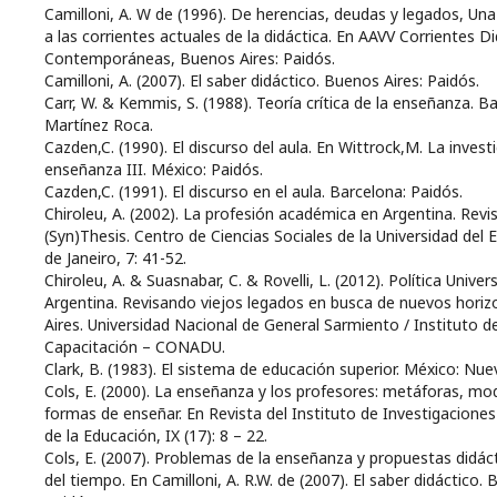
Camilloni, A. W de (1996). De herencias, deudas y legados, Una
a las corrientes actuales de la didáctica. En AAVV Corrientes D
Contemporáneas, Buenos Aires: Paidós.
Camilloni, A. (2007). El saber didáctico. Buenos Aires: Paidós.
Carr, W. & Kemmis, S. (1988). Teoría crítica de la enseñanza. B
Martínez Roca.
Cazden,C. (1990). El discurso del aula. En Wittrock,M. La invest
enseñanza III. México: Paidós.
Cazden,C. (1991). El discurso en el aula. Barcelona: Paidós.
Chiroleu, A. (2002). La profesión académica en Argentina. Revi
(Syn)Thesis. Centro de Ciencias Sociales de la Universidad del 
de Janeiro, 7: 41-52.
Chiroleu, A. & Suasnabar, C. & Rovelli, L. (2012). Política Univers
Argentina. Revisando viejos legados en busca de nuevos hori
Aires. Universidad Nacional de General Sarmiento / Instituto d
Capacitación – CONADU.
Clark, B. (1983). El sistema de educación superior. México: Nu
Cols, E. (2000). La enseñanza y los profesores: metáforas, mo
formas de enseñar. En Revista del Instituto de Investigaciones
de la Educación, IX (17): 8 – 22.
Cols, E. (2007). Problemas de la enseñanza y propuestas didáct
del tiempo. En Camilloni, A. R.W. de (2007). El saber didáctico. 