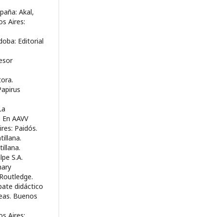
paña: Akal,
s Aires:
doba: Editorial
esor
tora.
Papirus
La
. En AAVV
res: Paidós.
illana.
illana.
lpe S.A.
nary
 Routledge.
bate didáctico
eas. Buenos
s Aires: