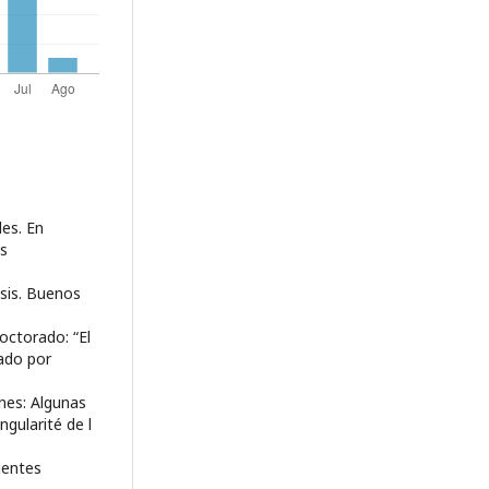
les. En
es
isis. Buenos
octorado: “El
tado por
ones: Algunas
ngularité de l
rientes