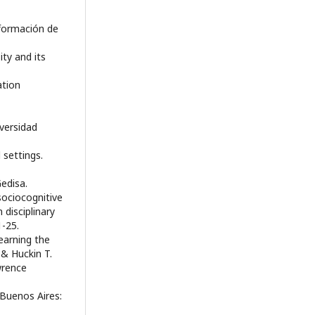
sformación de
ity and its
ation
iversidad
 settings.
Gedisa.
sociocognitive
 disciplinary
1-25.
Learning the
 & Huckin T.
wrence
 Buenos Aires: