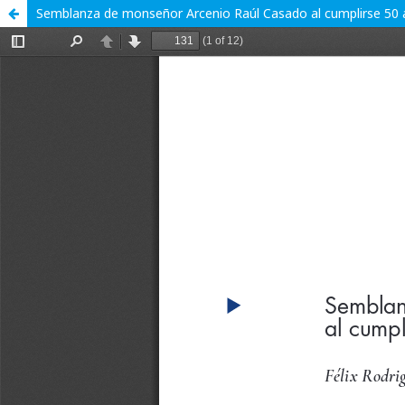
Semblanza de monseñor Arcenio Raúl Casado al cumplirse 50 a