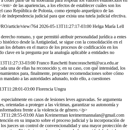
ceder parte de su soberanía para respetar los valores establecidos en
em> de las apariencias, a los efectos de establecer cuáles son los
n el caso República de Polonia, como ejemplo arquetípico de las
e independencia judicial para que exista una tutela judicial efectiva.
hp/RO/article/view/764
2026-05-13T11:27:17-03:00
Helga María Lell
derecho romano, y que permitió atribuir personalidad jurídica a entes
do histórico desde la Antigüedad, se sigue con la consolidación en el
 los debates en el marco de los procesos de codificación en los
o clave en la pregunta por la analogía aplicable a entidades no
13T11:27:33-03:00
Franco Raschetti
francoraschetti@uca.edu.ar
 cada una de ellas ha reconocido y, en su caso, con qué intensidad, los
rdenamientos para, finalmente, proponer recomendaciones sobre cómo
un mandato a las autoridades adunado, todo ello, a cuestiones
13T11:28:01-03:00
Florencia Ungra
o, especialmente en casos de lesiones leves agravadas. Se argumenta
s, orientadas a proteger a las víctimas, garantizar su autonomía y
ansformadora frente a la violencia de género.</p>
13T11:28:55-03:00
Alan Kreimerman
kreimermannalan@gmail.com
tención en su impacto sobre el proceso judicial y la incorporación de
 los jueces un control de convencionalidad y una mayor protección de