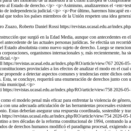
a partir del momento de la adhesión a la Unión Europea se compromete a 
peto al Estado de derecho.</p> <p>Asimismo, analizaremos el <em>test</
ncipio de independencia judicial.</p> <p>Por último, haremos hincapié e
al que todos los países miembros de la Unión respeten una idea general d
ro Zuazo, Roberto Daniel Rossi
https://revistas.ucasal.edu.ar/index.p
nstrucción que surgió en la Edad Media, aunque con antecedentes en el 
, el antecedente de las actuales personas jurídicas. Se efectúa un recorri
l Estado absolutista como nuevo sujeto de derecho. Luego se mencionan
 corporaciones, organismos internacionales y, más recientemente, ha sid
ficial.</p>
ll
https://revistas.ucasal.edu.ar/index.php/RO/article/view/767
2026-05-
 constituciones provinciales a los efectos de analizar el modo en el cual
 se propende a detectar aspectos comunes y tendencias entre dichos o
ón. Esta, se concluye, requerirá una enumeración de derechos junto con 
omía municipal.</p>
i
https://revistas.ucasal.edu.ar/index.php/RO/article/view/758
2026-05-
ca como el modelo penal más eficaz para enfrentar la violencia de géner
a con una adecuada articulación de las herramientas procesales existente
onio. Estas deberían asegurar una respuesta coordinada, sostenible y tr
a
https://revistas.ucasal.edu.ar/index.php/RO/article/view/754
2026-05-
tino a tres décadas de la reforma constitucional de 1994, centrando la a
tados de derechos humanos modificó el paradigma procesal, exigiendo a