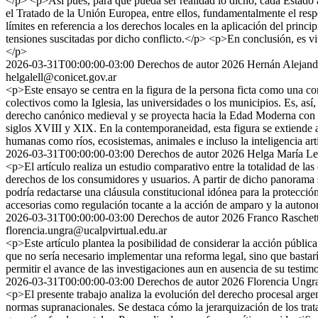
</p> <p>Así pues, para que pueda ser realidad lo dicho, cada Estado 
el Tratado de la Unión Europea, entre ellos, fundamentalmente el res
límites en referencia a los derechos locales en la aplicación del pri
tensiones suscitadas por dicho conflicto.</p> <p>En conclusión, es vit
</p>
2026-03-31T00:00:00-03:00
Derechos de autor 2026 Hernán Alejand
helgalell@conicet.gov.ar
<p>Este ensayo se centra en la figura de la persona ficta como una co
colectivos como la Iglesia, las universidades o los municipios. Es, así
derecho canónico medieval y se proyecta hacia la Edad Moderna con e
siglos XVIII y XIX. En la contemporaneidad, esta figura se extiende a
humanas como ríos, ecosistemas, animales e incluso la inteligencia arti
2026-03-31T00:00:00-03:00
Derechos de autor 2026 Helga María Le
<p>El artículo realiza un estudio comparativo entre la totalidad de las
derechos de los consumidores y usuarios. A partir de dicho panorama
podría redactarse una cláusula constitucional idónea para la protecci
accesorias como regulación tocante a la acción de amparo y la auton
2026-03-31T00:00:00-03:00
Derechos de autor 2026 Franco Raschett
florencia.ungra@ucalpvirtual.edu.ar
<p>Este artículo plantea la posibilidad de considerar la acción públi
que no sería necesario implementar una reforma legal, sino que bastarí
permitir el avance de las investigaciones aun en ausencia de su testim
2026-03-31T00:00:00-03:00
Derechos de autor 2026 Florencia Ungr
<p>El presente trabajo analiza la evolución del derecho procesal argen
normas supranacionales. Se destaca cómo la jerarquización de los tra