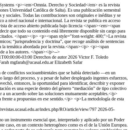
Systems
<p><em>Omnia. Derecho y Sociedad</em> es la revista
ones Universidad Católica de Salta). Es una publicación semestral
as y sociales. Todas las contribuciones son originales e inéditas y se
o a nivel nacional e internacional. La revista se publica en acceso
ista de acceso abierto publicada bajo licencia </span><em><span
r que todo su contenido está libremente disponible sin cargo para
nte citados. </span></p> <p><span style="font-weight: 400;">La revista
micos; “jurisprudencia y doctrina”, que recoge análisis de sentencias
para la temática abordada por la revista.</span></p> <p><span
nde a los autores. </span></p>-->
1T00:00:00-03:00
Derechos de autor 2026 Victor F. Toledo
Farah
mgfarah@ucasal.edu.ar
Elizabeth Safar
ón de conflictos socioambientales que se había detectado —en un
o largo del proceso, y a pesar de haber desplegado ingentes esfuerzos,
echó, entonces, la oportunidad para identificar, describir y exponer
ción es una especie dentro del género “mediación” de tipo colectivo
egar a un acuerdo sobre las soluciones mutuamente aceptables.</p>
a frente a propuestas en ese sentido.</p> <p>La metodología de esta
//revistas.ucasal.edu.ar/index.php/RO/article/view/797
2026-05-
mo un instrumento esencial que, interpretado y aplicado por un Poder
n este caso, en un contexto heterogéneo como es el de la Unión Europea.