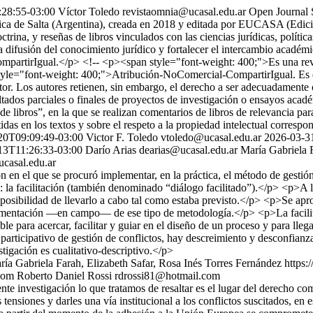
28:55-03:00
Víctor Toledo
revistaomnia@ucasal.edu.ar
Open Journal 
tólica de Salta (Argentina), creada en 2018 y editada por EUCASA (Edici
ctrina, y reseñas de libros vinculados con las ciencias jurídicas, polític
difusión del conocimiento jurídico y fortalecer el intercambio académic
partirIgual.</p> <!-- <p><span style="font-weight: 400;">Es una rev
="font-weight: 400;">Atribución-NoComercial-CompartirIgual. Es deci
 editor. Los autores retienen, sin embargo, el derecho a ser adecuadame
ltados parciales o finales de proyectos de investigación o ensayos acadé
s de libros”, en la que se realizan comentarios de libros de relevancia 
das en los textos y sobre el respeto a la propiedad intelectual correspo
20T09:09:49-03:00
Victor F. Toledo
vtoledo@ucasal.edu.ar
2026-03-3
13T11:26:33-03:00
Darío Arias
dearias@ucasal.edu.ar
María Gabriela 
ucasal.edu.ar
ón en el que se procuró implementar, en la práctica, el método de gesti
: la facilitación (también denominado “diálogo facilitado”).</p> <p>A l
sibilidad de llevarlo a cabo tal como estaba previsto.</p> <p>Se aprov
ementación —en campo— de ese tipo de metodología.</p> <p>La facilita
le para acercar, facilitar y guiar en el diseño de un proceso y para ll
articipativo de gestión de conflictos, hay descreimiento y desconfianz
stigación es cualitativo-descriptivo.</p>
ía Gabriela Farah, Elizabeth Safar, Rosa Inés Torres Fernández
https:
com
Roberto Daniel Rossi
rdrossi81@hotmail.com
e investigación lo que tratamos de resaltar es el lugar del derecho co
 tensiones y darles una vía institucional a los conflictos suscitados, e