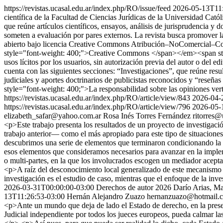
https://revistas.ucasal.edu.ar/index.php/RO/issue/feed
2026-05-13T11:
científica de la Facultad de Ciencias Jurídicas de la Universidad Ca
que reúne artículos científicos, ensayos, análisis de jurisprudencia y do
someten a evaluación por pares externos. La revista busca promover la 
abierto bajo licencia Creative Commons Atribución–NoComercial–Com
style="font-weight: 400;">Creative Commons </span></em><span style
usos lícitos por los usuarios, sin autorización previa del autor o del
cuenta con las siguientes secciones: “Investigaciones”, que reúne resu
judiciales y aportes doctrinarios de publicistas reconocidos y “reseña
style="font-weight: 400;">La responsabilidad sobre las opiniones verti
https://revistas.ucasal.edu.ar/index.php/RO/article/view/843
2026-04-
https://revistas.ucasal.edu.ar/index.php/RO/article/view/796
2026-05-
elizabeth_safar@yahoo.com.ar
Rosa Inés Torres Fernández
ritorres@
<p>Este trabajo presenta los resultados de un proyecto de investigaci
trabajo anterior— como el más apropiado para este tipo de situaciones
descubrimos una serie de elementos que terminaron condicionando la po
esos elementos que consideramos necesarios para avanzar en la impl
o multi-partes, en la que los involucrados escogen un mediador aceptab
<p>A raíz del desconocimiento local generalizado de este mecanismo p
investigación es el estudio de caso, mientras que el enfoque de la inve
2026-03-31T00:00:00-03:00
Derechos de autor 2026 Darío Arias, Mar
13T11:26:53-03:00
Hernán Alejandro Zuazo
hernanzuazo@hotmail.
<p>Ante un mundo que deja de lado el Estado de derecho, en la present
Judicial independiente por todos los jueces europeos, pueda calmar las