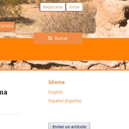
Registrarse
Entrar
EUCASA
Buscar
Idioma
rma
English
Español (España)
Enviar un artículo