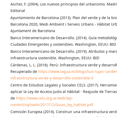
Ascher, F. (2004). Los nuevos principios del urbanismo. Madr
Editorial
Ayuntamiento de Barcelona (2013). Plan del verde y de la bi
Barcelona 2020, Medi Ambient i Serveis Urbans - Hàbitat Urb
Ajuntament de Barcelona
Banco Interamericano de Desarrollo. (2014). Guía metodológic
Ciudades Emergentes y sostenibles. Washington, EEUU: BID
Banco Interamericano de Desarrollo. (2019). Atributos y marc
infraestructura sostenible. Washington, EEUU: BID
Cárdenas, L. L. (2018). Perú: Infraestructura verde y desarrol
Recuperado de
https://www.iagua.es/blogs/luis-lujan-carde
infraestructura-verde-y-desarrollo-sostenible-0
Centro de Estudios Legales y Sociales CELS. (2017). Herrami
aplicar la Ley de Acceso Justo al Hábitat - Reajuste de Tierr
de
https://www.cels.org.ar/web/wp-
content/uploads/2017/12/Guias_ley_habitat.pdf
Comisión Europea (2014). Construir una infraestructura ver