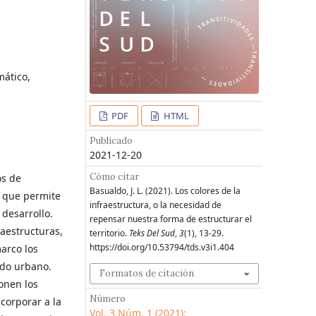
mático,
PDF
HTML
Publicado
2021-12-20
Cómo citar
os de
Basualdo, J. L. (2021). Los colores de la
l que permite
infraestructura, o la necesidad de
desarrollo.
repensar nuestra forma de estructurar el
aestructuras,
territorio.
Teks Del Sud
,
3
(1), 13-29.
https://doi.org/10.53794/tds.v3i1.404
arco los
ido urbano.
Formatos de citación
onen los
Número
corporar a la
Vol. 3 Núm. 1 (2021):