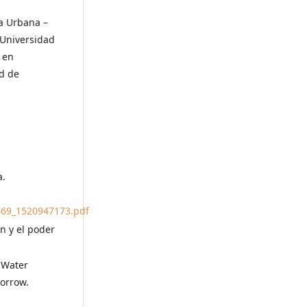
ca Urbana –
 Universidad
 en
ad de
a.
469_1520947173.pdf
ón y el poder
d Water
morrow.