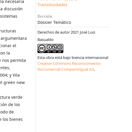
la necesaria
Transitividades
la discusión
osistemas
Sección
Dossier Temático
tructuras
Derechos de autor 2021 José Luis
se argumentara
Basualdo
ionar el
con la
Esta obra está bajo licencia internacional
e nos permita
Creative Commons Reconocimiento-
entes,
NoComercial-CompartirIgual 4.0
.
004; y Vila
 el green new
ctura verde
ción de los
modo de
e los bienes