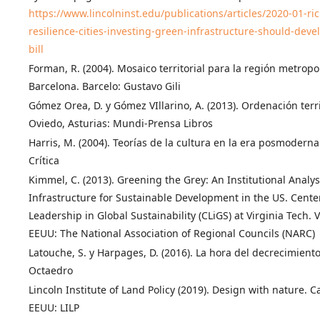
https://www.lincolninst.edu/publications/articles/2020-01-ri
resilience-cities-investing-green-infrastructure-should-deve
bill
Forman, R. (2004). Mosaico territorial para la región metropo
Barcelona. Barcelo: Gustavo Gili
Gómez Orea, D. y Gómez VIllarino, A. (2013). Ordenación terri
Oviedo, Asturias: Mundi-Prensa Libros
Harris, M. (2004). Teorías de la cultura en la era posmoderna
Crítica
Kimmel, C. (2013). Greening the Grey: An Institutional Analys
Infrastructure for Sustainable Development in the US. Center
Leadership in Global Sustainability (CLiGS) at Virginia Tech. V
EEUU: The National Association of Regional Councils (NARC)
Latouche, S. y Harpages, D. (2016). La hora del decrecimiento
Octaedro
Lincoln Institute of Land Policy (2019). Design with nature. 
EEUU: LILP