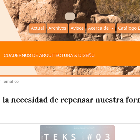
Actual
Archivos
Avisos
Acerca de
Catálogo 
r Temático
 o la necesidad de repensar nuestra fo