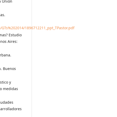
a Unión
as.
/GTs%202014/1896712211_ppt_TPastor.pdf
inas? Estudio
nos Aires:
urbana.
n. Buenos
stico y
omo medidas
ciudades
sarrolladores