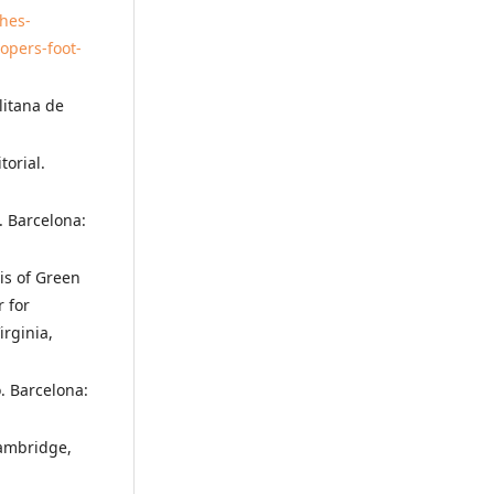
ches-
lopers-foot-
litana de
torial.
. Barcelona:
is of Green
 for
irginia,
. Barcelona:
Cambridge,