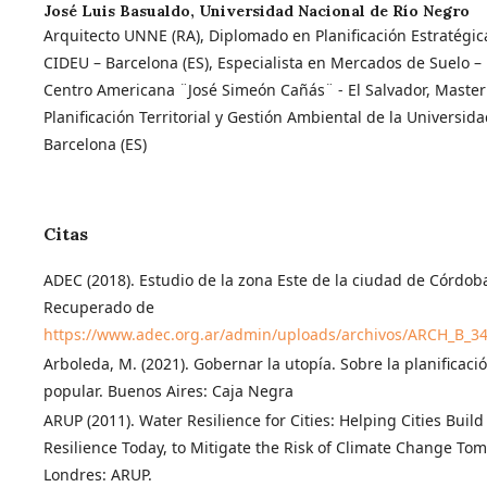
José Luis Basualdo,
Universidad Nacional de Río Negro
Arquitecto UNNE (RA), Diplomado en Planificación Estratégi
CIDEU – Barcelona (ES), Especialista en Mercados de Suelo –
Centro Americana ¨José Simeón Cañás¨ - El Salvador, Master
Planificación Territorial y Gestión Ambiental de la Universid
Barcelona (ES)
Citas
ADEC (2018). Estudio de la zona Este de la ciudad de Córdob
Recuperado de
https://www.adec.org.ar/admin/uploads/archivos/ARCH_B_3
Arboleda, M. (2021). Gobernar la utopía. Sobre la planificaci
popular. Buenos Aires: Caja Negra
ARUP (2011). Water Resilience for Cities: Helping Cities Buil
Resilience Today, to Mitigate the Risk of Climate Change To
Londres: ARUP.