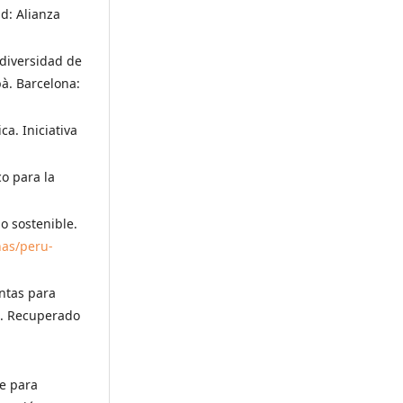
id: Alianza
odiversidad de
à. Barcelona:
a. Iniciativa
o para la
lo sostenible.
nas/peru-
entas para
as. Recuperado
de para