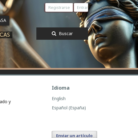
Registrarse
Entrar
ASA
Buscar
Idioma
English
iado y
Español (España)
Enviar un artículo