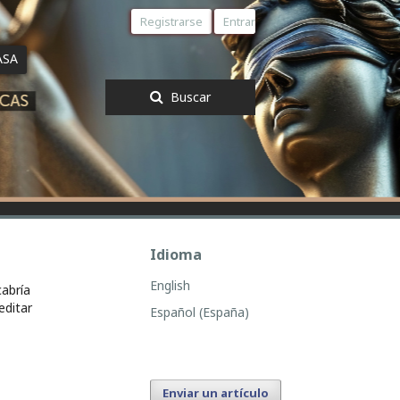
Registrarse
Entrar
ASA
Buscar
Idioma
English
cabría
editar
Español (España)
Enviar un artículo