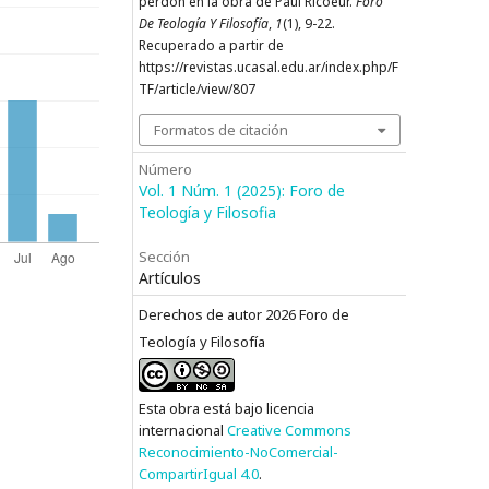
perdón en la obra de Paul Ricoeur.
Foro
De Teología Y Filosofía
,
1
(1), 9-22.
Recuperado a partir de
https://revistas.ucasal.edu.ar/index.php/F
TF/article/view/807
Formatos de citación
Número
Vol. 1 Núm. 1 (2025): Foro de
Teología y Filosofia
Sección
Artículos
Derechos de autor 2026 Foro de
Teología y Filosofía
Esta obra está bajo licencia
internacional
Creative Commons
Reconocimiento-NoComercial-
CompartirIgual 4.0
.