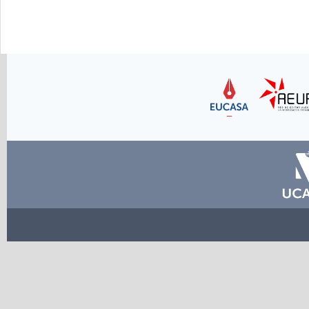
Link
Link