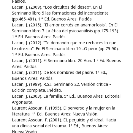
Paidós.
Lacan, J. (2009). “Los circuitos del deseo”. En El
Seminario libro 5 las formaciones del inconsciente
(pp.465-481). 1 ª Ed. Buenos Aires: Paidós.
Lacan, J. (2015). “El amor cortés en anamorfosis”. En El
Seminario libro 7 La ética del psicoanálisis (pp.175-193).
1 ª Ed. Buenos Aires: Paidós.
Lacan, J. (2012). “Te demando que me rechaces lo que
te ofrezco”. En El Seminario libro 19…O peor (pp.79-90).
1 ª Ed. Buenos Aires: Paidós.
Lacan, J. (2011). El Seminario libro 20 Aun. 1 ª Ed. Buenos
Aires: Paidós.
Lacan, J. (2011). De los nombres del padre. 1ª Ed.,
Buenos Aires: Paidós.
Lacan, J. (1989). R.S.I. Seminario 22. Versión crítica –
Edición completa. Inédito.
Lacan, J. (2003). La familia. 5ª Ed., Buenos Aires: Editorial
Argonauta.
Laurent Assoun, P. (1995). El perverso y la mujer en la
literatura. 1ª Ed., Buenos Aires: Nueva Visión.
Laurent Assoun, P. (2001). EL perjuicio y el ideal. Hacia
una clínica social del trauma. 1ª Ed., Buenos Aires:
Nueva Visión.