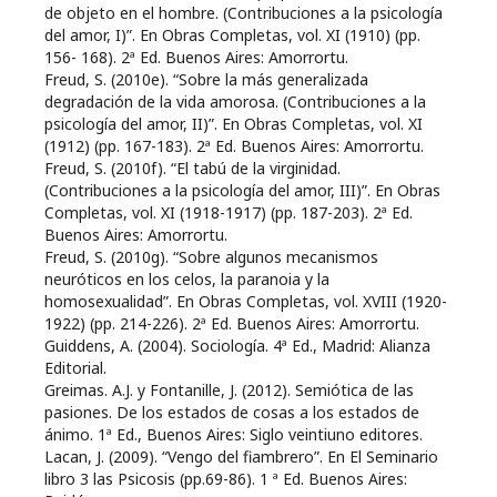
de objeto en el hombre. (Contribuciones a la psicología
del amor, I)”. En Obras Completas, vol. XI (1910) (pp.
156- 168). 2ª Ed. Buenos Aires: Amorrortu.
Freud, S. (2010e). “Sobre la más generalizada
degradación de la vida amorosa. (Contribuciones a la
psicología del amor, II)”. En Obras Completas, vol. XI
(1912) (pp. 167-183). 2ª Ed. Buenos Aires: Amorrortu.
Freud, S. (2010f). “El tabú de la virginidad.
(Contribuciones a la psicología del amor, III)”. En Obras
Completas, vol. XI (1918-1917) (pp. 187-203). 2ª Ed.
Buenos Aires: Amorrortu.
Freud, S. (2010g). “Sobre algunos mecanismos
neuróticos en los celos, la paranoia y la
homosexualidad”. En Obras Completas, vol. XVIII (1920-
1922) (pp. 214-226). 2ª Ed. Buenos Aires: Amorrortu.
Guiddens, A. (2004). Sociología. 4ª Ed., Madrid: Alianza
Editorial.
Greimas. A.J. y Fontanille, J. (2012). Semiótica de las
pasiones. De los estados de cosas a los estados de
ánimo. 1ª Ed., Buenos Aires: Siglo veintiuno editores.
Lacan, J. (2009). “Vengo del fiambrero”. En El Seminario
libro 3 las Psicosis (pp.69-86). 1 ª Ed. Buenos Aires: