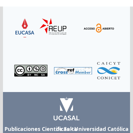
Link
Link
Link
Link
Link
Link
Publicaciones Cientificas - Universidad Católica de Salta