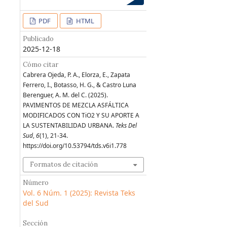
PDF
HTML
Publicado
2025-12-18
Cómo citar
Cabrera Ojeda, P. A., Elorza, E., Zapata
Ferrero, I., Botasso, H. G., & Castro Luna
Berenguer, A. M. del C. (2025).
PAVIMENTOS DE MEZCLA ASFÁLTICA
MODIFICADOS CON TiO2 Y SU APORTE A
LA SUSTENTABILIDAD URBANA.
Teks Del
Sud
,
6
(1), 21-34.
https://doi.org/10.53794/tds.v6i1.778
Formatos de citación
Número
Vol. 6 Núm. 1 (2025): Revista Teks
del Sud
Sección