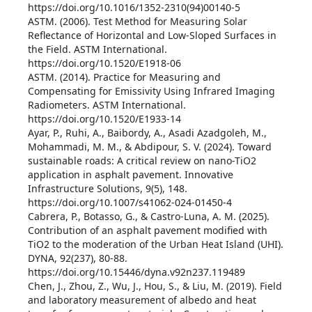
https://doi.org/10.1016/1352-2310(94)00140-5
ASTM. (2006). Test Method for Measuring Solar
Reflectance of Horizontal and Low-Sloped Surfaces in
the Field. ASTM International.
https://doi.org/10.1520/E1918-06
ASTM. (2014). Practice for Measuring and
Compensating for Emissivity Using Infrared Imaging
Radiometers. ASTM International.
https://doi.org/10.1520/E1933-14
Ayar, P., Ruhi, A., Baibordy, A., Asadi Azadgoleh, M.,
Mohammadi, M. M., & Abdipour, S. V. (2024). Toward
sustainable roads: A critical review on nano-TiO2
application in asphalt pavement. Innovative
Infrastructure Solutions, 9(5), 148.
https://doi.org/10.1007/s41062-024-01450-4
Cabrera, P., Botasso, G., & Castro-Luna, A. M. (2025).
Contribution of an asphalt pavement modified with
TiO2 to the moderation of the Urban Heat Island (UHI).
DYNA, 92(237), 80-88.
https://doi.org/10.15446/dyna.v92n237.119489
Chen, J., Zhou, Z., Wu, J., Hou, S., & Liu, M. (2019). Field
and laboratory measurement of albedo and heat