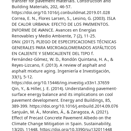
transfer for pavement materials. Construction and
Building Materials, 202, 46-57.
https://doi.org/10.1016/j.conbuildmat.2019.01.028
Correa, E. N., Flores Larsen, S., Lesino, G. (2003). ISLA
DE CALOR URBANA: EFECTO DE LOS PAVIMENTOS.
INFORME DE AVANCE. Avances en Energías
Renovables y Medio Ambiente, 7 (2), 11-25.
DNV. (2017). PLIEGO DE ESPECIFICACIONES TÉCNICAS
GENERALES PARA MICROAGLOMERADOS ASFÁLTICOS
EN CALIENTE Y SEMICALIENTE DEL TIPO f.
Fernández-Gómez, W. D., Rondón Quintana, H. A., &
Reyes-Lizcano, F. (2013). A review of asphalt and
asphalt mixture aging. Ingeniería e Investigación,
33(1), 5-12.
https://doi.org/10.15446/ing.investig.v33n1.37659
Qin, Y., & Hiller, J. E. (2014). Understanding pavement-
surface energy balance and its implications on cool
pavement development. Energy and Buildings, 85,
389-399. https://doi.org/10.1016/j.enbuild.2014.09.076
Sanjuán, M. Á., Morales, Á., & Zaragoza, A. (2021).
Effect of Precast Concrete Pavement Albedo on the
Climate Change Mitigation in Spain. Sustainability,
13(20), 11448. https://doi.org/10.3390/su132011448