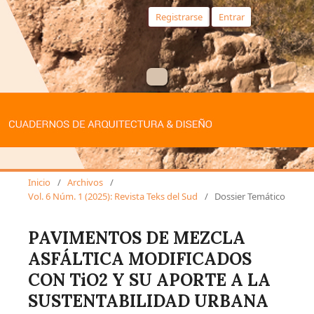
Registrarse
Entrar
Inicio
/
Archivos
/
Vol. 6 Núm. 1 (2025): Revista Teks del Sud
/
Dossier Temático
PAVIMENTOS DE MEZCLA
ASFÁLTICA MODIFICADOS
CON TiO2 Y SU APORTE A LA
SUSTENTABILIDAD URBANA