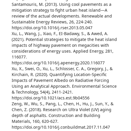
Santamouris, M. (2013). Using cool pavements as a
mitigation strategy to fight urban heat island—A
review of the actual developments. Renewable and
Sustainable Energy Reviews, 26, 224-240.
https://doi.org/10.1016/j.rser.2013.05.047
Xu, L., Wang, J., Xiao, F., EI-Badawy, S., & Awed, A.
(2021). Potential strategies to mitigate the heat island
impacts of highway pavement on megacities with
considerations of energy uses. Applied Energy, 281,
116077.
https://doi.org/10.1016/j.apenergy.2020.116077
Xu, X., Swei, O., Xu, L., Schlosser, C. A., Gregory, J., &
Kirchain, R. (2020). Quantifying Location-Specific
Impacts of Pavement Albedo on Radiative Forcing
Using an Analytical Approach. Environmental Science
& Technology, 54(4), 2411-2421.
https://doi.org/10.1021/acs.est.9b04556
Zeng, W., Wu, S., Pang, L., Chen, H., Hu, J., Sun, Y., &
Chen, Z. (2018). Research on Ultra Violet (UV) aging
depth of asphalts. Construction and Building
Materials, 160, 620-627.
https://doi.org/10.1016/j.conbuildmat.2017.11.047