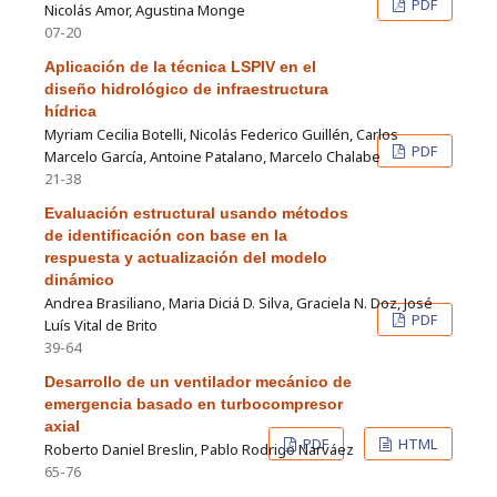
PDF
Nicolás Amor, Agustina Monge
07-20
Aplicación de la técnica LSPIV en el
diseño hidrológico de infraestructura
hídrica
Myriam Cecilia Botelli, Nicolás Federico Guillén, Carlos
PDF
Marcelo García, Antoine Patalano, Marcelo Chalabe
21-38
Evaluación estructural usando métodos
de identificación con base en la
respuesta y actualización del modelo
dinámico
Andrea Brasiliano, Maria Diciá D. Silva, Graciela N. Doz, José
PDF
Luís Vital de Brito
39-64
Desarrollo de un ventilador mecánico de
emergencia basado en turbocompresor
axial
PDF
HTML
Roberto Daniel Breslin, Pablo Rodrigo Narváez
65-76