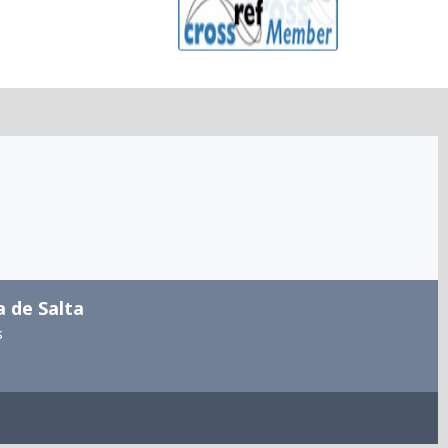
a de Salta
s