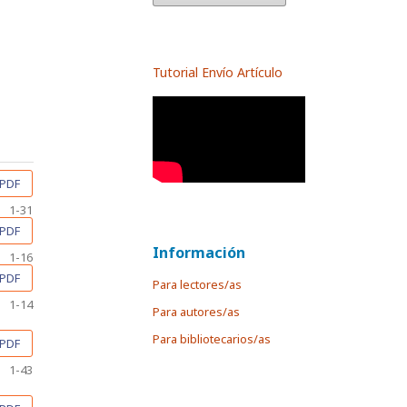
Tutorial Envío Artículo
PDF
1-31
PDF
Información
1-16
PDF
Para lectores/as
1-14
Para autores/as
Para bibliotecarios/as
PDF
1-43