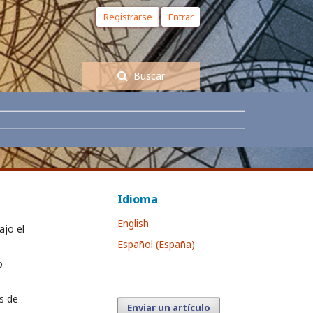
Registrarse
Entrar
Buscar
Idioma
English
jo el
Español (España)
o
s de
Enviar un artículo