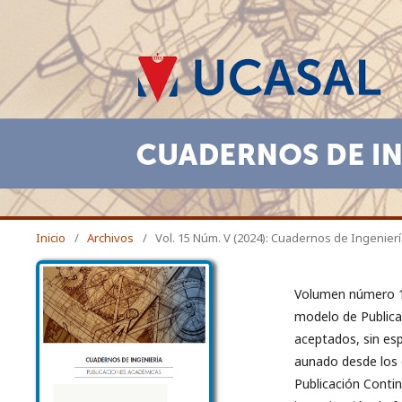
Inicio
/
Archivos
/
Vol. 15 Núm. V (2024): Cuadernos de Ingenierí
Volumen número 15
modelo de Publicac
aceptados, sin esp
aunado desde los d
Publicación Contin