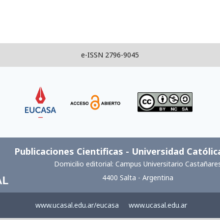
e-ISSN 2796-9045
Link
Link
Link
Publicaciones Cientificas - Universidad Católic
Domicilio editorial: Campus Universitario Castañare
4400 Salta - Argentina
www.ucasal.edu.ar/eucasa
www.ucasal.edu.ar